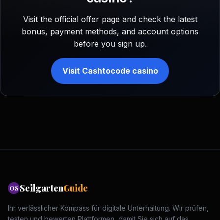
Visit the official offer page and check the latest
bonus, payment methods, and account options
before you sign up.
Visit Cashtocode casino
Seilgarten
Guide
OS
Ihr verlässlicher Kompass für digitale Unterhaltung. Wir prüfen,
testen und bewerten Plattformen, damit Sie sich auf das