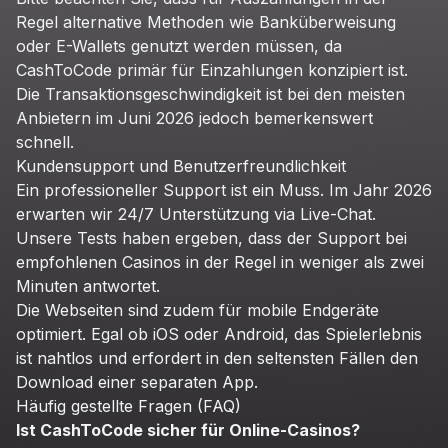
Regel alternative Methoden wie Banküberweisung
oder E-Wallets genutzt werden müssen, da
CashToCode primär für Einzahlungen konzipiert ist.
Die Transaktionsgeschwindigkeit ist bei den meisten
Anbietern im Juni 2026 jedoch bemerkenswert
schnell.
Kundensupport und Benutzerfreundlichkeit
Ein professioneller Support ist ein Muss. Im Jahr 2026
erwarten wir 24/7 Unterstützung via Live-Chat.
Unsere Tests haben ergeben, dass der Support bei
empfohlenen Casinos in der Regel in weniger als zwei
Minuten antwortet.
Die Webseiten sind zudem für mobile Endgeräte
optimiert. Egal ob iOS oder Android, das Spielerlebnis
ist nahtlos und erfordert in den seltensten Fällen den
Download einer separaten App.
Häufig gestellte Fragen (FAQ)
Ist CashToCode sicher für Online-Casinos?