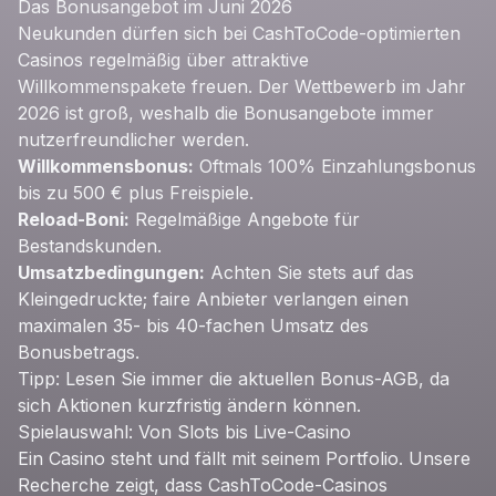
Das Bonusangebot im Juni 2026
Neukunden dürfen sich bei CashToCode-optimierten
Casinos regelmäßig über attraktive
Willkommenspakete freuen. Der Wettbewerb im Jahr
2026 ist groß, weshalb die Bonusangebote immer
nutzerfreundlicher werden.
Willkommensbonus:
Oftmals 100% Einzahlungsbonus
bis zu 500 € plus Freispiele.
Reload-Boni:
Regelmäßige Angebote für
Bestandskunden.
Umsatzbedingungen:
Achten Sie stets auf das
Kleingedruckte; faire Anbieter verlangen einen
maximalen 35- bis 40-fachen Umsatz des
Bonusbetrags.
Tipp: Lesen Sie immer die aktuellen Bonus-AGB, da
sich Aktionen kurzfristig ändern können.
Spielauswahl: Von Slots bis Live-Casino
Ein Casino steht und fällt mit seinem Portfolio. Unsere
Recherche zeigt, dass CashToCode-Casinos