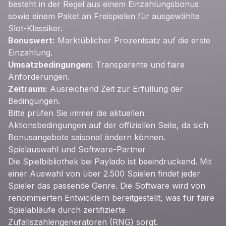
besteht in der Regel aus einem Einzahlungsbonus
sowie einem Paket an Freispielen für ausgewählte
Slot-Klassiker.
Bonuswert:
Marktüblicher Prozentsatz auf die erste
Einzahlung.
Umsatzbedingungen:
Transparente und faire
Anforderungen.
Zeitraum:
Ausreichend Zeit zur Erfüllung der
Bedingungen.
Bitte prüfen Sie immer die aktuellen
Aktionsbedingungen auf der offiziellen Seite, da sich
Bonusangebote saisonal ändern können.
Spielauswahl und Software-Partner
Die Spielbibliothek bei Paylado ist beeindruckend. Mit
einer Auswahl von über 2.500 Spielen findet jeder
Spieler das passende Genre. Die Software wird von
renommierten Entwicklern bereitgestellt, was für faire
Spielabläufe durch zertifizierte
Zufallszahlengeneratoren (RNG) sorgt.