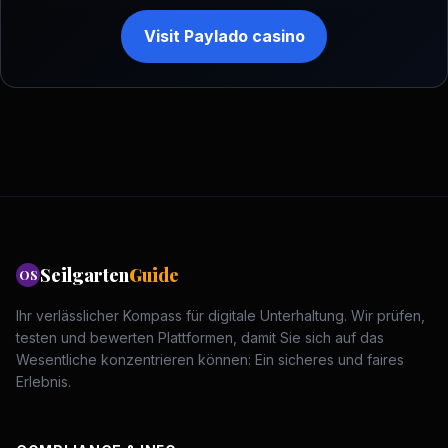
Visit Paylado casino
Seilgarten
Guide
OS
Ihr verlässlicher Kompass für digitale Unterhaltung. Wir prüfen,
testen und bewerten Plattformen, damit Sie sich auf das
Wesentliche konzentrieren können: Ein sicheres und faires
Erlebnis.