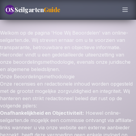
OS
Seilgarten
Guide
Welkom op de pagina 'Hoe Wij Beoordelen' van online-
seilgarten.de. Wij streven ernaar om u te voorzien van
transparante, betrouwbare en objectieve informatie.
Hieronder vindt u een gedetailleerde uiteenzetting van
onze beoordelingsmethodologie, evenals onze juridische
en algemene beleidslijnen.
Onze Beoordelingsmethodologie
Onze recensies en redactionele inhoud worden opgesteld
met de grootst mogelijke zorgvuldigheid en integriteit. Wij
hanteren een strikt redactioneel beleid dat rust op de
volgende pijlers:
Onafhankelijkheid en Objectiviteit:
Hoewel online-
seilgarten.de mogelijk een commissie ontvangt via affiliate-
links wanneer u via onze website een externe aanbieder
bezoekt, heeft deze vergoeding geen enkele invloed op