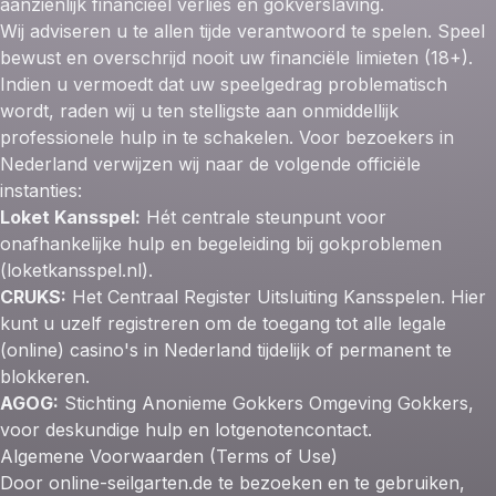
aanzienlijk financieel verlies en gokverslaving.
Wij adviseren u te allen tijde verantwoord te spelen. Speel
bewust en overschrijd nooit uw financiële limieten (18+).
Indien u vermoedt dat uw speelgedrag problematisch
wordt, raden wij u ten stelligste aan onmiddellijk
professionele hulp in te schakelen. Voor bezoekers in
Nederland verwijzen wij naar de volgende officiële
instanties:
Loket Kansspel:
Hét centrale steunpunt voor
onafhankelijke hulp en begeleiding bij gokproblemen
(loketkansspel.nl).
CRUKS:
Het Centraal Register Uitsluiting Kansspelen. Hier
kunt u uzelf registreren om de toegang tot alle legale
(online) casino's in Nederland tijdelijk of permanent te
blokkeren.
AGOG:
Stichting Anonieme Gokkers Omgeving Gokkers,
voor deskundige hulp en lotgenotencontact.
Algemene Voorwaarden (Terms of Use)
Door online-seilgarten.de te bezoeken en te gebruiken,